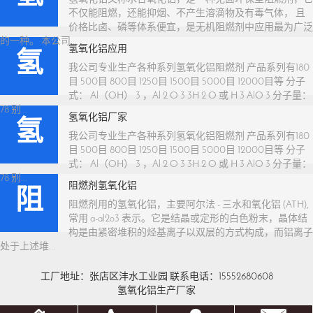
不仅能阻燃，还能抑烟、不产生溶滴物及有毒气体， 且
价格比卤、磷等体系便宜，是无机阻燃剂中应用最为广泛
的一种。 本公司...
氢氧化铝应用
氢
我公司专业生产各种系列氢氧化铝阻燃剂 产品系列有180
目 500目 800目 1250目 1500目 5000目 12000目等 分子
式： Al（OH） 3 ，Al 2 O 3 3H 2 O 或 H 3 AlO 3 分子量：
78 别...
氢氧化铝厂家
氢
我公司专业生产各种系列氢氧化铝阻燃剂 产品系列有180
目 500目 800目 1250目 1500目 5000目 12000目等 分子
式： Al（OH） 3 ，Al 2 O 3 3H 2 O 或 H 3 AlO 3 分子量：
78 别...
阻燃剂氢氧化铝
阻
阻燃剂用的氢氧化铝，主要阿尔法 - 三水和氧化铝 (ATH),
常用 a-al2o3 表示。它是结晶或定形的白色粉末，晶体结
构是由紧密堆积的烃基离子以双层的方式构成，而铝离子
处于上述堆...
工厂地址：张店区沣水工业园 联系电话：15552680608
氢氧化铝生产厂家