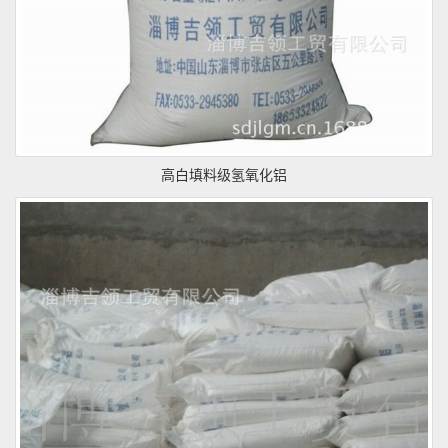
高白填料级氢氧化铝