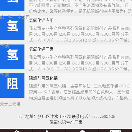
不仅能阻燃，还能抑烟、不产生溶滴物及有毒气体， 且
价格比卤、磷等体系便宜，是无机阻燃剂中应用最为广泛
的一种。 本公司...
氢氧化铝应用
氢
我公司专业生产各种系列氢氧化铝阻燃剂 产品系列有180
目 500目 800目 1250目 1500目 5000目 12000目等 分子
式： Al（OH） 3 ，Al 2 O 3 3H 2 O 或 H 3 AlO 3 分子量：
78 别...
氢氧化铝厂家
氢
我公司专业生产各种系列氢氧化铝阻燃剂 产品系列有180
目 500目 800目 1250目 1500目 5000目 12000目等 分子
式： Al（OH） 3 ，Al 2 O 3 3H 2 O 或 H 3 AlO 3 分子量：
78 别...
阻燃剂氢氧化铝
阻
阻燃剂用的氢氧化铝，主要阿尔法 - 三水和氧化铝 (ATH),
常用 a-al2o3 表示。它是结晶或定形的白色粉末，晶体结
构是由紧密堆积的烃基离子以双层的方式构成，而铝离子
处于上述堆...
工厂地址：张店区沣水工业园 联系电话：15552680608
氢氧化铝生产厂家