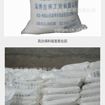
高白填料级氢氧化铝